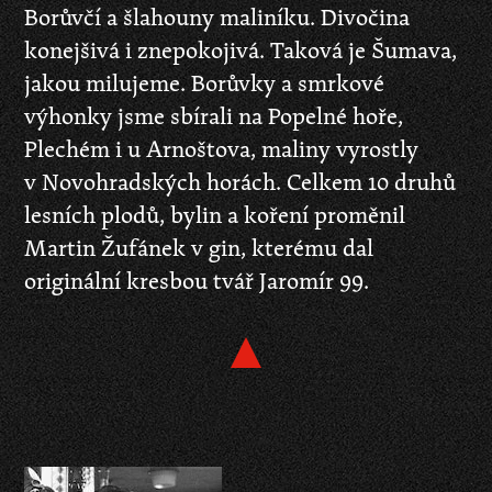
Borůvčí a šlahouny maliníku. Divočina
konejšivá i znepokojivá. Taková je Šumava,
jakou milujeme. Borůvky a smrkové
výhonky jsme sbírali na Popelné hoře,
Plechém i u Arnoštova, maliny vyrostly
v Novohradských horách. Celkem 10 druhů
lesních plodů, bylin a koření proměnil
Martin Žufánek v gin, kterému dal
originální kresbou tvář Jaromír 99.