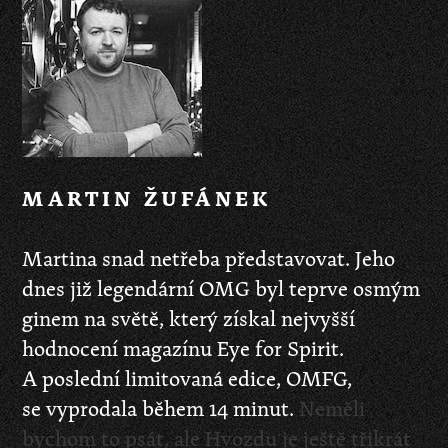
MARTIN ŽUFÁNEK
Martina snad netřeba představovat. Jeho
dnes již legendární OMG byl teprve osmým
ginem na světě, který získal nejvyšší
hodnocení magazínu Eye for Spirit.
A poslední limitovaná edice, OMFG,
se vyprodala během 14 minut.
Neměli
bychom to psát, ale Hvozdu je ještě třikrát