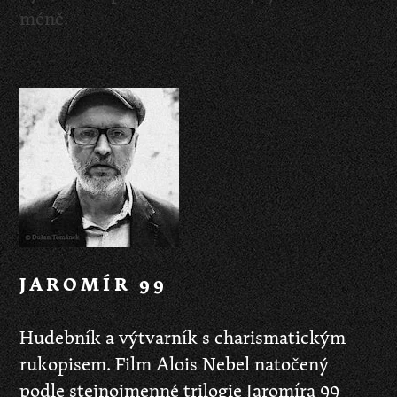
méně.
JAROMÍR 99
Hudebník a výtvarník s charismatickým
rukopisem. Film Alois Nebel natočený
podle stejnojmenné trilogie Jaromíra 99