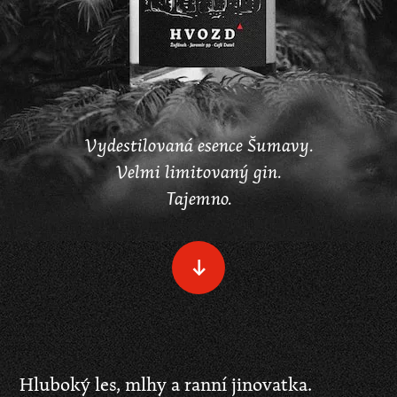
Vydestilovaná esence Šumavy.
Velmi limitovaný gin.
Tajemno.
Scrolluj
dolů
Hluboký les, mlhy a ranní jinovatka.