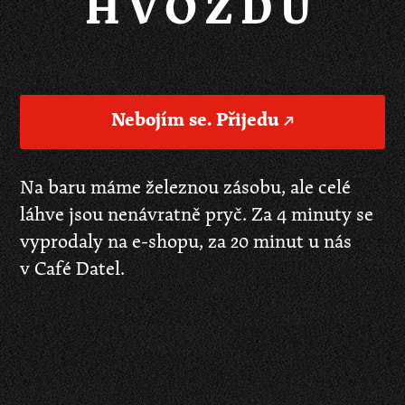
HVOZDU
Nebojím se. Přijedu ↗
Na baru máme železnou zásobu, ale celé
láhve jsou nenávratně pryč. Za 4 minuty se
vyprodaly na e-shopu, za 20 minut u nás
v Café Datel.