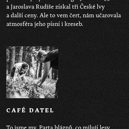
a Jaroslava Rudiše získal tři České lvy
a další ceny. Ale to vem čert, nám učarovala
atmosféra jeho písní i kreseb.
CAFÉ DATEL
To jsme my. Parta bláznů, co milují lesy